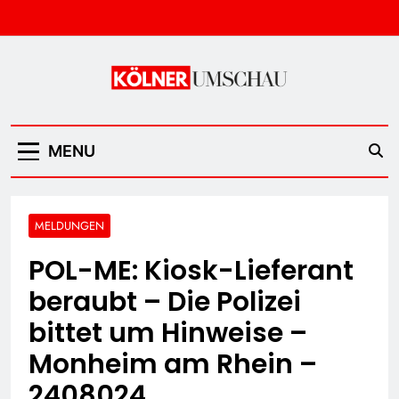
Skip
to
content
Kölner Umschau
MENU
MELDUNGEN
POL-ME: Kiosk-Lieferant
beraubt – Die Polizei
bittet um Hinweise –
Monheim am Rhein –
2408024