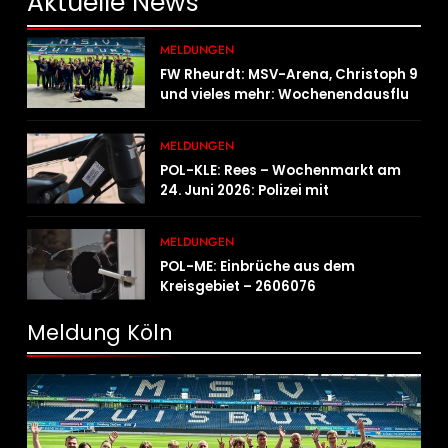
Aktuelle
News
MELDUNGEN
FW Rheurdt: MSV-Arena, Christoph 9
und vieles mehr: Wochenendausflug
der Jugendfeuerwehr Schaephuysen
MELDUNGEN
POL-KLE: Rees – Wochenmarkt am
24. Juni 2026: Polizei mit
Informationsstand vertreten,
Fahrradcodierung möglich
MELDUNGEN
POL-ME: Einbrüche aus dem
Kreisgebiet – 2606076
Meldung Köln