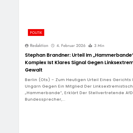
POLITIK
Redaktion
4. Februar 2026
3 Min
Stephan Brandner: Urteil Im „Hammerbande
Komplex Ist Klares Signal Gegen Linksextre
Gewalt
Berlin (ots) – Zum Heutigen Urteil Eines Gerichts 
Ungarn Gegen Ein Mitglied Der Linksextremistisc
„Hammerbande“, Erklärt Der Stellvertretende Af
Bundessprecher,…