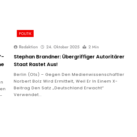
POLITIK
Redaktion
24. Oktober 2025
2 Min
“-
Stephan Brandner: Übergriffiger Autoritärer
me
Staat Rastet Aus!
Berlin (ots) – Gegen Den Medienwissenschaftler
Norbert Bolz Wird Ermittelt, Weil Er In Einem X-
In
Beitrag Den Satz „Deutschland Erwacht“
hen
Verwendet…
D-