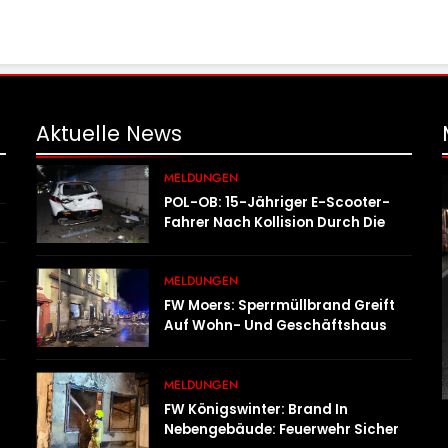
Aktuelle
News
MELDUNGEN
POL-OB: 15-Jähriger E-Scooter-
Fahrer Nach Kollision Durch Die
Luft Geschleudert – Schwer
Verletzt
MELDUNGEN
FW Moers: Sperrmüllbrand Greift
Auf Wohn- Und Geschäftshaus
Über
MELDUNGEN
FW Königswinter: Brand In
Nebengebäude: Feuerwehr Sichert