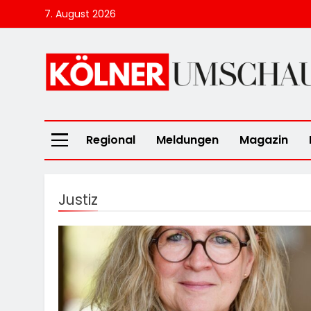
Skip
7. August 2026
to
content
Kölner Umscha
Regional
Meldungen
Magazin
Justiz