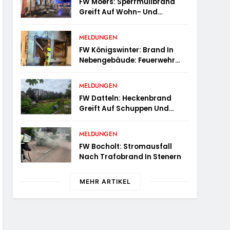
FW Moers: Sperrmüllbrand
Greift Auf Wohn- Und
Geschäftshaus Über
MELDUNGEN
FW Königswinter: Brand In
Nebengebäude: Feuerwehr
Sichert Angrenzende
Wohnhäuser
MELDUNGEN
FW Datteln: Heckenbrand
Greift Auf Schuppen Und
Wohngebäude Über
MELDUNGEN
FW Bocholt: Stromausfall
Nach Trafobrand In Stenern
MEHR ARTIKEL