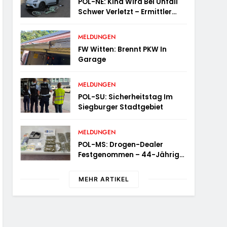
POL-NE: Kind Wird Bei Unfall
Schwer Verletzt – Ermittler
Suchen Zeugen
MELDUNGEN
FW Witten: Brennt PKW In
Garage
MELDUNGEN
POL-SU: Sicherheitstag Im
Siegburger Stadtgebiet
MELDUNGEN
POL-MS: Drogen-Dealer
Festgenommen – 44-Jähriger
In Untersuchungshaft
MEHR ARTIKEL