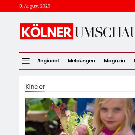
Skip
8. August 2026
to
content
Kölner Umscha
Regional
Meldungen
Magazin
Kinder