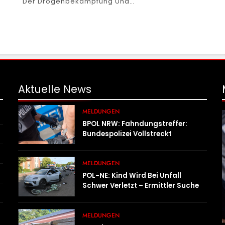
Der Drogenbekämpfung Und…
Aktuelle
News
MELDUNGEN
BPOL NRW: Fahndungstreffer:
Bundespolizei Vollstreckt
Haftbefehle
MELDUNGEN
POL-NE: Kind Wird Bei Unfall
Schwer Verletzt – Ermittler Suchen
Zeugen
MELDUNGEN