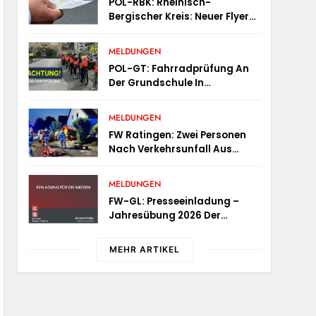
POL-RBK: Rheinisch-
Bergischer Kreis: Neuer Flyer
Für Ältere Menschen Und Ihre
Angehörigen
MELDUNGEN
POL-GT: Fahrradprüfung An
Der Grundschule In
Langenberg
MELDUNGEN
FW Ratingen: Zwei Personen
Nach Verkehrsunfall Aus
Fahrzeug Befreit
MELDUNGEN
FW-GL: Presseeinladung –
Jahresübung 2026 Der
Feuerwehr Bergisch Gladbach
Am 20.06.2026
MEHR ARTIKEL