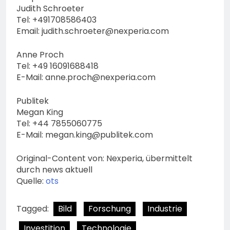
Judith Schroeter
Tel: +491708586403
Email:
judith.schroeter@nexperia.com
Anne Proch
Tel: +49 16091688418
E-Mail:
anne.proch@nexperia.com
Publitek
Megan King
Tel: +44 7855060775
E-Mail:
megan.king@publitek.com
Original-Content von: Nexperia, übermittelt
durch news aktuell
Quelle:
ots
Tagged:
Bild
Forschung
Industrie
Investition
Technologie