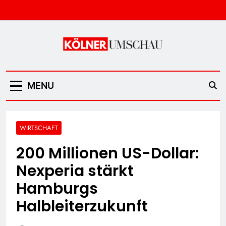
Skip
to
content
Kölner Umschau
MENU
WIRTSCHAFT
200 Millionen US-Dollar:
Nexperia stärkt
Hamburgs
Halbleiterzukunft