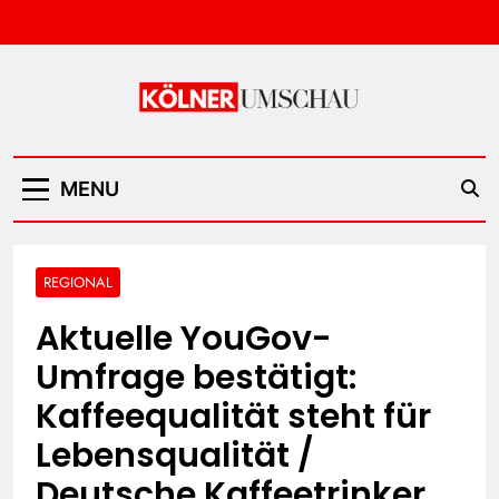
Skip
to
content
Kölner Umschau
MENU
REGIONAL
Aktuelle YouGov-
Umfrage bestätigt:
Kaffeequalität steht für
Lebensqualität /
Deutsche Kaffeetrinker