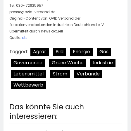
Tel: 030- 72625957
presse@ovid-verband.de
Original-Content von: OVID Verband der
ölsaatenverarbeitenden Industrie in Deutschland e. V.,
übermittelt durch news aktuell
Quelle:
ots
Tagged:
Agrar
Bild
Energie
Gas
Governance
Grüne Woche
Industrie
Lebensmittel
Strom
Verbände
Wettbewerb
Das könnte Sie auch
interessieren: