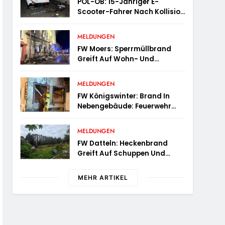
POL-OB: 15-Jähriger E-
Scooter-Fahrer Nach Kollision
Durch Die Luft Geschleudert –
Schwer Verletzt
MELDUNGEN
FW Moers: Sperrmüllbrand
Greift Auf Wohn- Und
Geschäftshaus Über
MELDUNGEN
FW Königswinter: Brand In
Nebengebäude: Feuerwehr
Sichert Angrenzende
Wohnhäuser
MELDUNGEN
FW Datteln: Heckenbrand
Greift Auf Schuppen Und
Wohngebäude Über
MEHR ARTIKEL