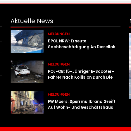
Aktuelle
News
MELDUNGEN
BPOL NRW: Erneute
Sachbeschädigung An Diesellok –
Bundespolizei Sucht Zeugen
MELDUNGEN
POL-OB: 15-Jähriger E-Scooter-
Fahrer Nach Kollision Durch Die
Luft Geschleudert – Schwer
Verletzt
MELDUNGEN
FW Moers: Sperrmüllbrand Greift
Auf Wohn- Und Geschäftshaus
Über