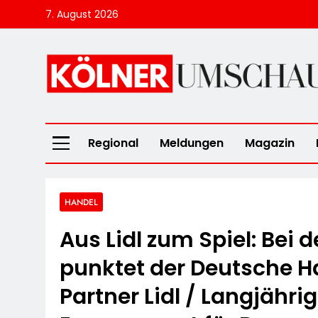
Skip
7. August 2026
to
content
Kölner Umscha
Regional
Meldungen
Magazin
HANDEL
Aus Lidl zum Spiel: Bei
punktet der Deutsche H
Partner Lidl / Langjähri