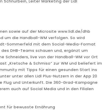
 Schnurbein, Leiter Marketing der Lidl
rmen sowie auf der Microsite www.lidl.de/dhb
d um die Handball-WM verfolgen. So wird
idt-Sommerfeld mit dem Social-Media-Format
ssen des DHB-Teams schauen und, ergänzt um
ne Schneiders, live von der Handball-WM vor Ort
ast „Kretsche & Schmiso“ zur WM und beliefert im
unity mit Tipps für einen gesunden Start ins
nter unter allen Lidl Plus-Nutzern in der App 20
usive Flug und Unterkunft. Die 360-Grad-Kampagne
rem auch auf Social Media und in den Filialen
ent für bewusste Ernährung