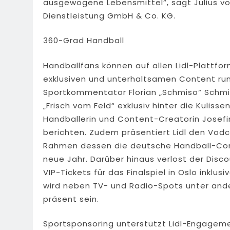
ausgewogene Lebensmittel“, sagt Julius von
Dienstleistung GmbH & Co. KG.
360-Grad Handball
Handballfans können auf allen Lidl-Plattfo
exklusiven und unterhaltsamen Content run
Sportkommentator Florian „Schmiso“ Schm
„Frisch vom Feld“ exklusiv hinter die Kuli
Handballerin und Content-Creatorin Josefi
berichten. Zudem präsentiert Lidl den Vodc
Rahmen dessen die deutsche Handball-Comm
neue Jahr. Darüber hinaus verlost der Discou
VIP-Tickets für das Finalspiel in Oslo inkl
wird neben TV- und Radio-Spots unter ande
präsent sein.
Sportsponsoring unterstützt Lidl-Engagem