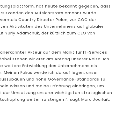
ratungsplattform, hat heute bekannt gegeben, dass
orsitzenden des Aufsichtsrats ernannt wurde.
vormals Country Director Polen, zur COO der
tiven Aktivitäten des Unternehmens auf globaler
 auf Yuriy Adamchuk, der kürzlich zum CEO von
t anerkannter Akteur auf dem Markt für IT-Services
dabei stehen wir erst am Anfang unserer Reise. Ich
die weitere Entwicklung des Unternehmens als
n. Meinen Fokus werde ich darauf legen, unser
r auszubauen und hohe Governance-Standards zu
mein Wissen und meine Erfahrung einbringen, um
i der Umsetzung unserer wichtigsten strategischen
tschöpfung weiter zu steigern“, sagt Marc Jourlait,
.