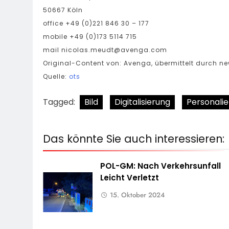
50667 Köln
office +49 (0)221 846 30 – 177
mobile +49 (0)173 5114 715
mail
nicolas.meudt@avenga.com
Original-Content von: Avenga, übermittelt durch ne
Quelle:
ots
Tagged:
Bild
Digitalisierung
Personalie
Das könnte Sie auch interessieren:
POL-GM: Nach Verkehrsunfall
Leicht Verletzt
15. Oktober 2024