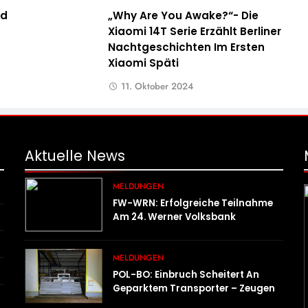
nd
„Why Are You Awake?“- Die
Xiaomi 14T Serie Erzählt Berliner
Nachtgeschichten Im Ersten
Xiaomi Späti
11. Oktober 2024
Aktuelle
News
MELDUNGEN
FW-WRN: Erfolgreiche Teilnahme
Am 24. Werner Volksbank
Stadtlauf
MELDUNGEN
POL-BO: Einbruch Scheitert An
Geparktem Transporter – Zeugen
Gesucht