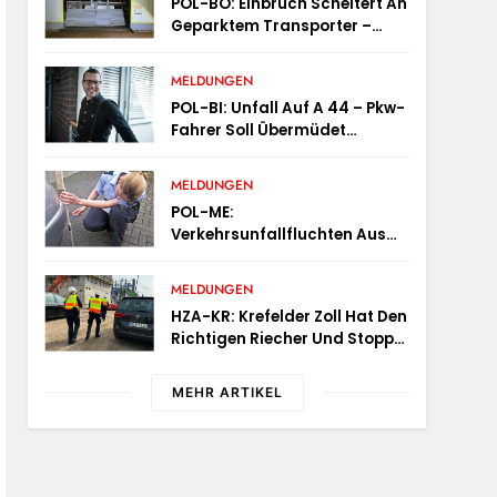
POL-BO: Einbruch Scheitert An
Geparktem Transporter –
Zeugen Gesucht
MELDUNGEN
POL-BI: Unfall Auf A 44 – Pkw-
Fahrer Soll Übermüdet
Gewesen Sein
MELDUNGEN
POL-ME:
Verkehrsunfallfluchten Aus
Dem Kreisgebiet – 2606080
MELDUNGEN
HZA-KR: Krefelder Zoll Hat Den
Richtigen Riecher Und Stoppt
Mutmaßlich Gefälschte
Parfüms
MEHR ARTIKEL