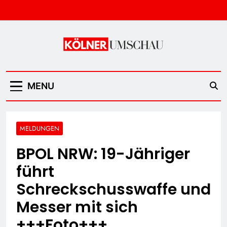
Skip
to
content
Kölner Umschau
MENU
MELDUNGEN
BPOL NRW: 19-Jähriger
führt
Schreckschusswaffe und
Messer mit sich
+++Foto+++