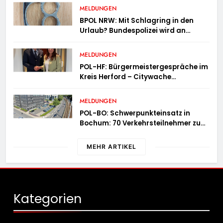
MELDUNGEN
BPOL NRW: Mit Schlagring in den
Urlaub? Bundespolizei wird an
Sicherheitskontrolle fündig
MELDUNGEN
POL-HF: Bürgermeistergespräche im
Kreis Herford – Citywache
erfoglreiches Beispiel der
Zusammenarbeit in Herford
MELDUNGEN
POL-BO: Schwerpunkteinsatz in
Bochum: 70 Verkehrsteilnehmer zu
schnell unterwegs
MEHR ARTIKEL
Kategorien