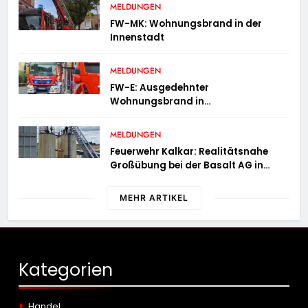
MELDUNGEN
FW-MK: Wohnungsbrand in der
Innenstadt
MELDUNGEN
FW-E: Ausgedehnter
Wohnungsbrand in
Mehrfamilienhaus – 13 Personen
müssen untergebracht werden
MELDUNGEN
Feuerwehr Kalkar: Realitätsnahe
Großübung bei der Basalt AG in
Kalkar fordert zahlreiche
Einsatzkräfte
MEHR ARTIKEL
Kategorien
Handel