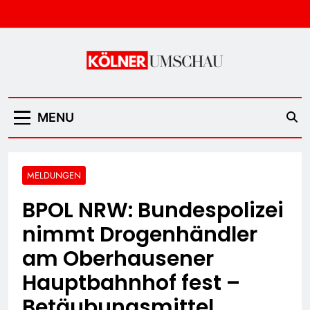
Skip
to
content
Kölner Umschau
MENU
MELDUNGEN
BPOL NRW: Bundespolizei
nimmt Drogenhändler
am Oberhausener
Hauptbahnhof fest –
Betäubungsmittel