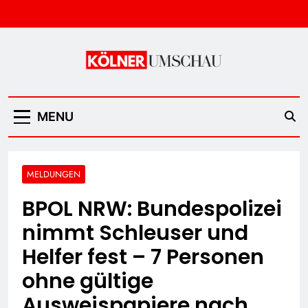
Skip
to
content
Kölner Umschau
MENU
MELDUNGEN
BPOL NRW: Bundespolizei
nimmt Schleuser und
Helfer fest – 7 Personen
ohne gültige
Ausweispapiere nach