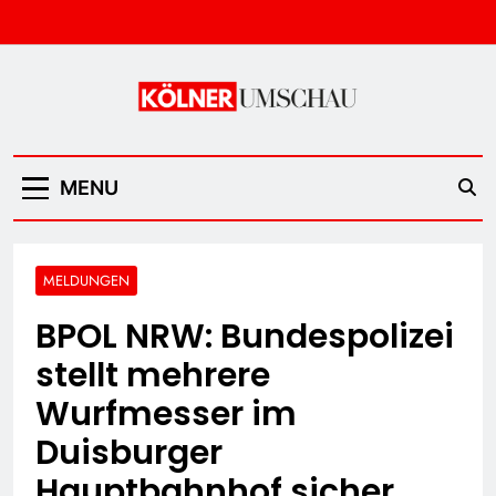
Skip
to
content
Kölner Umschau
MENU
MELDUNGEN
BPOL NRW: Bundespolizei
stellt mehrere
Wurfmesser im
Duisburger
Hauptbahnhof sicher