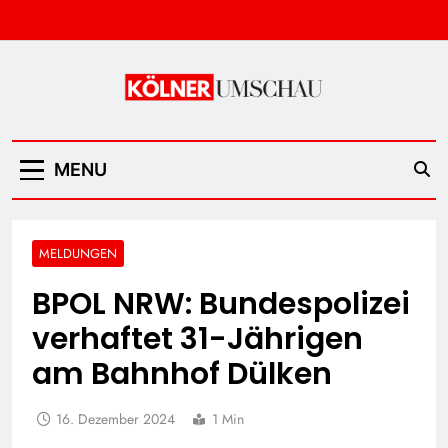
Skip
to
content
Kölner Umschau
MENU
MELDUNGEN
BPOL NRW: Bundespolizei
verhaftet 31-Jährigen
am Bahnhof Dülken
16. Dezember 2024
1 Min