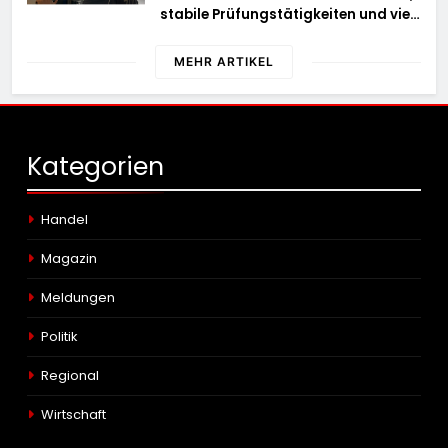
stabile Prüfungstätigkeiten und viel
Arbeit mit E-Zigaretten /
Hauptzollamt Münster zieht für 2025
MEHR ARTIKEL
Bilanz
Kategorien
Handel
Magazin
Meldungen
Politik
Regional
Wirtschaft