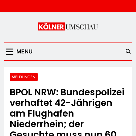
Skip
to
content
Kölner Umschau
MENU
MELDUNGEN
BPOL NRW: Bundespolizei
verhaftet 42-Jährigen
am Flughafen
Niederrhein; der
Gesuchte muss nun 60