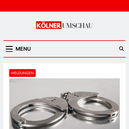
Skip
to
content
Kölner Umschau
MENU
MELDUNGEN