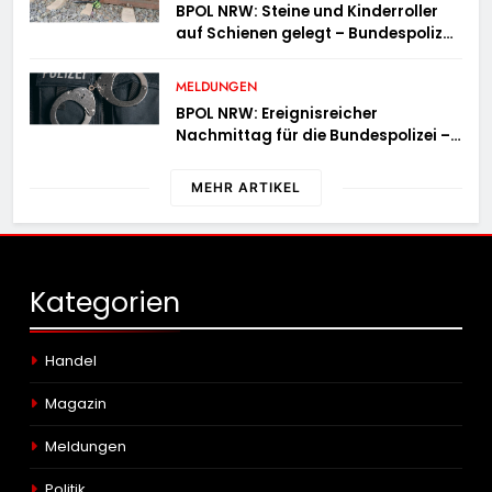
BPOL NRW: Steine und Kinderroller
auf Schienen gelegt – Bundespolizei
ermittelt und warnt
MELDUNGEN
BPOL NRW: Ereignisreicher
Nachmittag für die Bundespolizei –
innerhalb weniger Stunden gleich
zwei Haftbefehle vollstreckt
MEHR ARTIKEL
Kategorien
Handel
Magazin
Meldungen
Politik