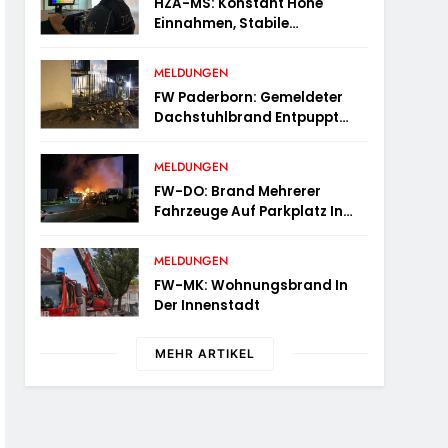
HZA-MS: Konstant Hohe
Einnahmen, Stabile
Prüfungstätigkeiten Und Viel
Arbeit Mit E-Zigaretten /
MELDUNGEN
Hauptzollamt Münster Zieht
FW Paderborn: Gemeldeter
Für 2025 Bilanz
Dachstuhlbrand Entpuppt
Sich Als Mülltonnenbrand Am
Reismann-Gymnasium
MELDUNGEN
FW-DO: Brand Mehrerer
Fahrzeuge Auf Parkplatz In
Dortmund-Hörde
MELDUNGEN
FW-MK: Wohnungsbrand In
Der Innenstadt
MEHR ARTIKEL