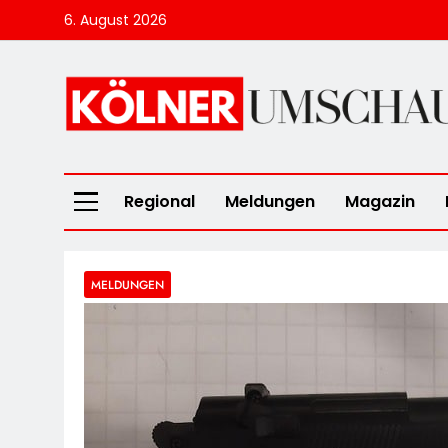
Skip
6. August 2026
to
content
Kölner Umscha
Regional
Meldungen
Magazin
MELDUNGEN