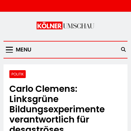
Skip
to
content
Kölner Umschau
MENU
POLITIK
Carlo Clemens:
Linksgrüne
Bildungsexperimente
verantwortlich für
desaströses