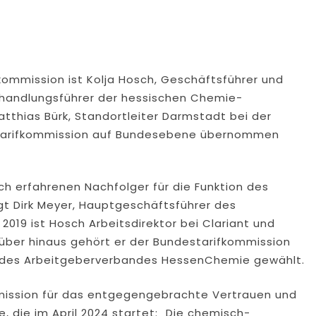
kommission ist Kolja Hosch, Geschäftsführer und
erhandlungsführer der hessischen Chemie-
atthias Bürk, Standortleiter Darmstadt bei der
r Tarifkommission auf Bundesebene übernommen
isch erfahrenen Nachfolger für die Funktion des
t Dirk Meyer, Hauptgeschäftsführer des
19 ist Hosch Arbeitsdirektor bei Clariant und
rüber hinaus gehört er der Bundestarifkommission
d des Arbeitgeberverbandes HessenChemie gewählt.
mission für das entgegengebrachte Vertrauen und
, die im April 2024 startet: „Die chemisch-