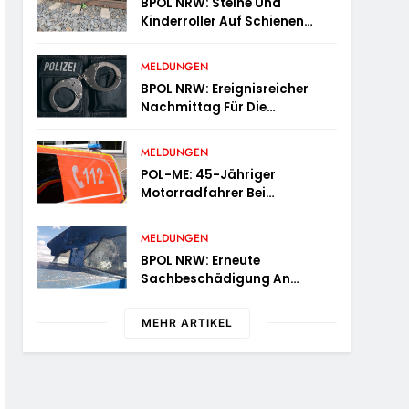
BPOL NRW: Steine Und
Kinderroller Auf Schienen
Gelegt – Bundespolizei
Ermittelt Und Warnt
MELDUNGEN
BPOL NRW: Ereignisreicher
Nachmittag Für Die
Bundespolizei – Innerhalb
Weniger Stunden Gleich Zwei
MELDUNGEN
Haftbefehle Vollstreckt
POL-ME: 45-Jähriger
Motorradfahrer Bei
Alleinunfall Schwer Verletzt –
2606078
MELDUNGEN
BPOL NRW: Erneute
Sachbeschädigung An
Diesellok – Bundespolizei
Sucht Zeugen
MEHR ARTIKEL