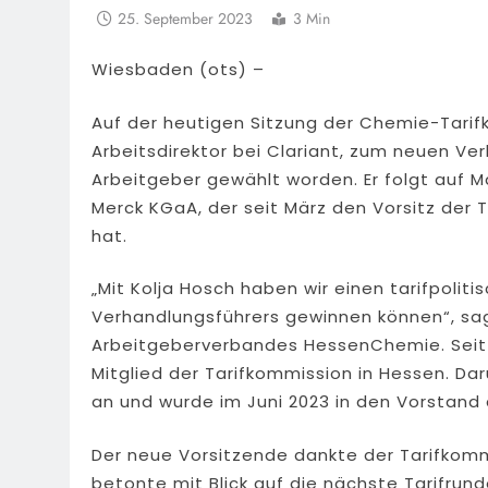
25. September 2023
3 Min
Wiesbaden (ots) –
Auf der heutigen Sitzung der Chemie-Tarif
Arbeitsdirektor bei Clariant, zum neuen V
Arbeitgeber gewählt worden. Er folgt auf M
Merck KGaA, der seit März den Vorsitz de
hat.
„Mit Kolja Hosch haben wir einen tarifpolit
Verhandlungsführers gewinnen können“, sag
Arbeitgeberverbandes HessenChemie. Seit 20
Mitglied der Tarifkommission in Hessen. Da
an und wurde im Juni 2023 in den Vorstan
Der neue Vorsitzende dankte der Tarifkom
betonte mit Blick auf die nächste Tarifrunde