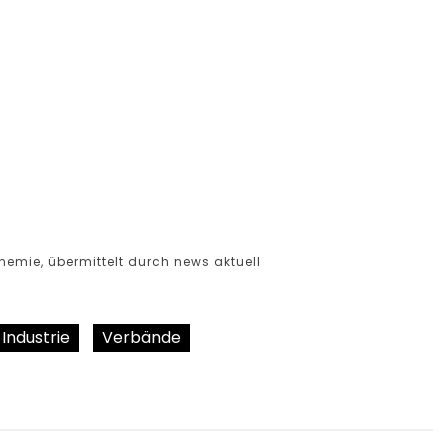
emie, übermittelt durch news aktuell
Industrie
Verbände