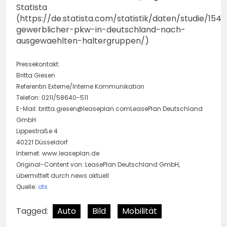
Statista
(https://de.statista.com/statistik/daten/studie/15
gewerblicher-pkw-in-deutschland-nach-
ausgewaehlten-haltergruppen/)
Pressekontakt:
Britta Giesen
Referentin Externe/Interne Kommunikation
Telefon: 0211/58640-511
E-Mail:
britta.giesen@leaseplan.comLeasePlan
Deutschland
GmbH
Lippestraße 4
40221 Düsseldorf
Internet: www.leaseplan.de
Original-Content von: LeasePlan Deutschland GmbH,
übermittelt durch news aktuell
Quelle:
ots
Tagged:
Auto
Bild
Mobilität