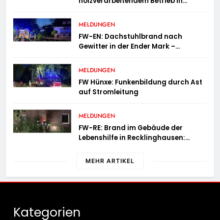
holzverarbeitendem Betrieb in
Oedingen fordert Einsatzkräfte über
13 Stunden
MELDUNGEN
FW-EN: Dachstuhlbrand nach
Gewitter in der Ender Mark –
Feuerwehr verhindert größere
Brandausbreitung
MELDUNGEN
FW Hünxe: Funkenbildung durch Ast
auf Stromleitung
MELDUNGEN
FW-RE: Brand im Gebäude der
Lebenshilfe in Recklinghausen:
Niemand verletzt
MEHR ARTIKEL
Kategorien