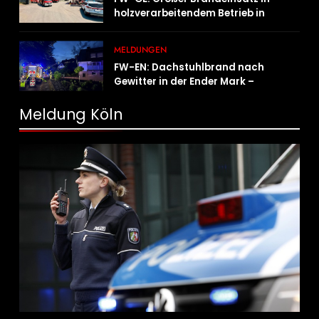
holzverarbeitendem Betrieb in
Oedingen fordert Einsatzkräfte über
13 Stunden
MELDUNGEN
FW-EN: Dachstuhlbrand nach
Gewitter in der Ender Mark –
Feuerwehr verhindert größere
Brandausbreitung
Meldung Köln