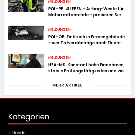
MELDUNGEN
POL-PB: #LEBEN – Airbag-Weste für
Motorradfahrende – probieren Sie es
aus!
MELDUNGEN
POL-OB: Einbruch in Firmengebäude
– vier Tatverdächtige nach Flucht
festgenommen
MELDUNGEN
HZA-MS: Konstant hohe Einnahmen,
stabile Prüfungstätigkeiten und viel
Arbeit mit E-Zigaretten /
Hauptzollamt Münster zieht für 2025
MEHR ARTIKEL
Bilanz
Kategorien
Handel