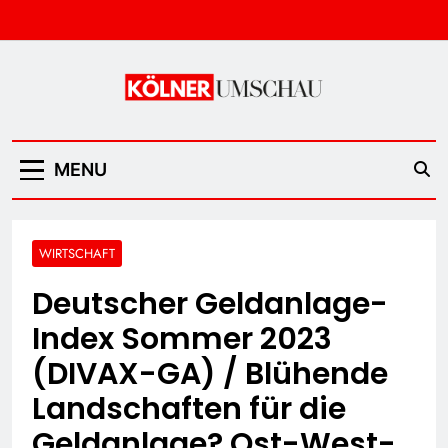
Skip
to
content
Kölner Umschau
MENU
WIRTSCHAFT
Deutscher Geldanlage-
Index Sommer 2023
(DIVAX-GA) / Blühende
Landschaften für die
Geldanlage? Ost-West-