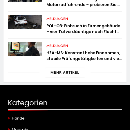
Motorradfahrende – probieren Sie es
aus!
MELDUNGEN
POL-OB: Einbruch in Firmengebäude
– vier Tatverdächtige nach Flucht
festgenommen
MELDUNGEN
HZA-MS: Konstant hohe Einnahmen,
stabile Prüfungstätigkeiten und viel
Arbeit mit E-Zigaretten /
Hauptzollamt Münster zieht für 2025
MEHR ARTIKEL
Bilanz
Kategorien
Handel
Magazin