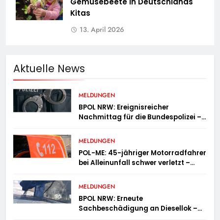
Gemüsebeete in Deutschlands
Kitas
13. April 2026
Aktuelle News
MELDUNGEN
BPOL NRW: Ereignisreicher
Nachmittag für die Bundespolizei –
innerhalb weniger Stunden gleich
zwei Haftbefehle vollstreckt
MELDUNGEN
POL-ME: 45-jähriger Motorradfahrer
bei Alleinunfall schwer verletzt –
2606078
MELDUNGEN
BPOL NRW: Erneute
Sachbeschädigung an Diesellok –
Bundespolizei sucht Zeugen