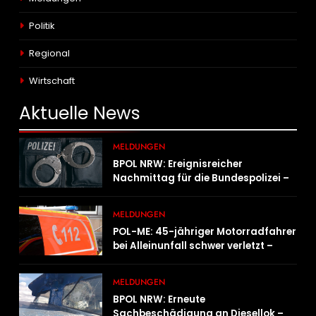
Politik
Regional
Wirtschaft
Aktuelle
News
MELDUNGEN
BPOL NRW: Ereignisreicher
Nachmittag für die Bundespolizei –
innerhalb weniger Stunden gleich
zwei Haftbefehle vollstreckt
MELDUNGEN
POL-ME: 45-jähriger Motorradfahrer
bei Alleinunfall schwer verletzt –
2606078
MELDUNGEN
BPOL NRW: Erneute
Sachbeschädigung an Diesellok –