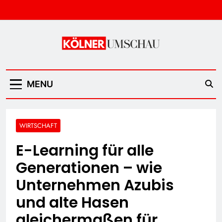
Skip
to
content
Kölner Umschau
MENU
WIRTSCHAFT
E-Learning für alle
Generationen – wie
Unternehmen Azubis
und alte Hasen
gleichermaßen für