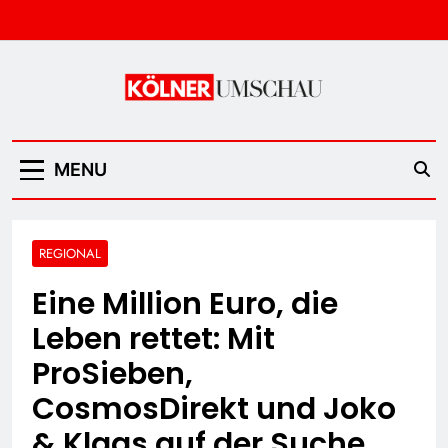
Skip
to
content
Kölner Umschau
MENU
REGIONAL
Eine Million Euro, die
Leben rettet: Mit
ProSieben,
CosmosDirekt und Joko
& Klaas auf der Suche