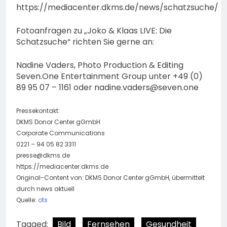
https://mediacenter.dkms.de/news/schatzsuche/
Fotoanfragen zu „Joko & Klaas LIVE: Die
Schatzsuche“ richten Sie gerne an:
Nadine Vaders, Photo Production & Editing
Seven.One Entertainment Group unter +49 (0)
89 95 07 – 1161 oder
nadine.vaders@seven.one
Pressekontakt:
DKMS Donor Center gGmbH
Corporate Communications
0221 – 94 05 82 3311
presse@dkms.de
https://mediacenter.dkms.de
Original-Content von: DKMS Donor Center gGmbH, übermittelt
durch news aktuell
Quelle:
ots
Tagged:
Bild
Fernsehen
Gesundheit