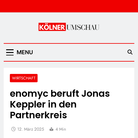
Skip
to
content
Kölner Umschau
MENU
WIRTSCHAFT
enomyc beruft Jonas
Keppler in den
Partnerkreis
12. März 2025
4 Min