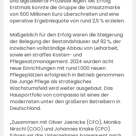
und digitalisierte Prozesse legen. Mit Erfolg:
Erstmals konnte die Gruppe die Umsatzmarke
von 500 Millionen Euro überschreiten und eine
operative Ergebnisquote von rund 2,5 % erzielen.
Maßgeblich für den Erfolg waren die Steigerung
der Belegung der Bestandshäuser auf 92 %, der
inzwischen vollständige Abbau von Leiharbeit,
sowie ein straffes Kosten- und
Pflegesatzmanagement. 2024 wurden acht
neue Einrichtungen mit rund 1.000 neuen
Pflegeplätzen erfolgreich in Betrieb genommen.
Die Junge Pflege als strategisches
Wachstumsfeld wird weiter ausgebaut. Das
Hausportfolio von compassio ist eines der
modernsten unter den größeren Betreibern in
Deutschland.
„Zusammen mit Oliver Jaenicke (CFO), Monika
Nirschl (COO) und Johannes Knake (CPO)
führen wir das Unternehmen konsequent nach