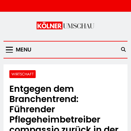
Skip
to
content
Kölner Umschau
MENU
WIRTSCHAFT
Entgegen dem
Branchentrend:
Führender
Pflegeheimbetreiber
compassio zurück in der