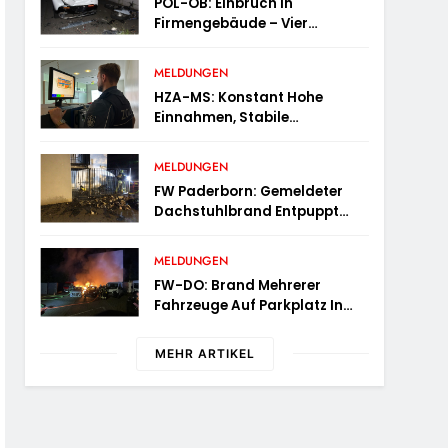
POL-OB: Einbruch In
Firmengebäude – Vier
Tatverdächtige Nach Flucht
Festgenommen
MELDUNGEN
HZA-MS: Konstant Hohe
Einnahmen, Stabile
Prüfungstätigkeiten Und Viel
Arbeit Mit E-Zigaretten /
MELDUNGEN
Hauptzollamt Münster Zieht
FW Paderborn: Gemeldeter
Für 2025 Bilanz
Dachstuhlbrand Entpuppt
Sich Als Mülltonnenbrand Am
Reismann-Gymnasium
MELDUNGEN
FW-DO: Brand Mehrerer
Fahrzeuge Auf Parkplatz In
Dortmund-Hörde
MEHR ARTIKEL