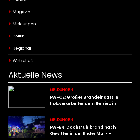
Magazin
Meldungen
Politik
Regional
Wirtschaft
Aktuelle
News
MELDUNGEN
FW-OE: Großer Brandeinsatz in
holzverarbeitendem Betrieb in
Oedingen fordert Einsatzkräfte über
13 Stunden
MELDUNGEN
FW-EN: Dachstuhlbrand nach
Gewitter in der Ender Mark –
Feuerwehr verhindert größere