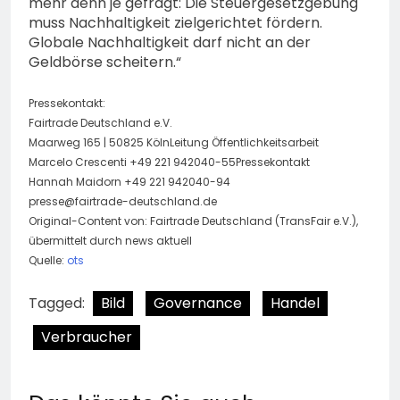
mehr denn je gefragt: Die Steuergesetzgebung
muss Nachhaltigkeit zielgerichtet fördern.
Globale Nachhaltigkeit darf nicht an der
Geldbörse scheitern.“
Pressekontakt:
Fairtrade Deutschland e.V.
Maarweg 165 | 50825 KölnLeitung Öffentlichkeitsarbeit
Marcelo Crescenti +49 221 942040-55Pressekontakt
Hannah Maidorn +49 221 942040-94
presse@fairtrade-deutschland.de
Original-Content von: Fairtrade Deutschland (TransFair e.V.),
übermittelt durch news aktuell
Quelle:
ots
Tagged:
Bild
Governance
Handel
Verbraucher