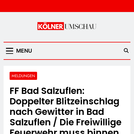
Skip
to
content
Kölner Umschau
MENU
MELDUNGEN
FF Bad Salzuflen:
Doppelter Blitzeinschlag
nach Gewitter in Bad
Salzuflen / Die Freiwillige
Feuerwehr muss binnen