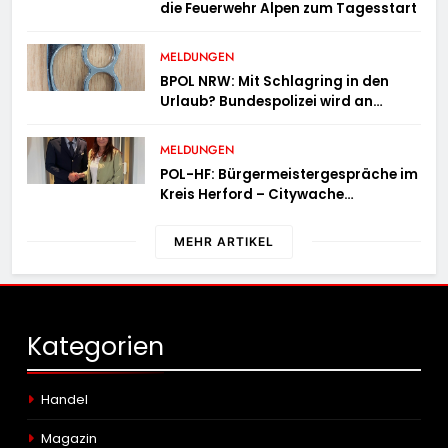
die Feuerwehr Alpen zum Tagesstart
MELDUNGEN
BPOL NRW: Mit Schlagring in den
Urlaub? Bundespolizei wird an
Sicherheitskontrolle fündig
MELDUNGEN
POL-HF: Bürgermeistergespräche im
Kreis Herford – Citywache
erfoglreiches Beispiel der
Zusammenarbeit in Herford
MEHR ARTIKEL
Kategorien
Handel
Magazin