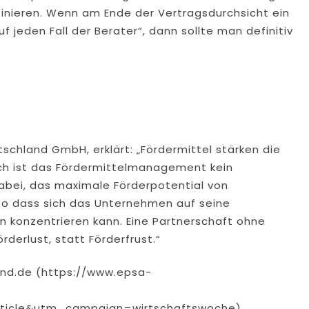
finieren. Wenn am Ende der Vertragsdurchsicht ein
f jeden Fall der Berater“, dann sollte man definitiv
schland GmbH, erklärt: „Fördermittel stärken die
ch ist das Fördermittelmanagement kein
abei, das maximale Förderpotential von
so dass sich das Unternehmen auf seine
n konzentrieren kann. Eine Partnerschaft ohne
derlust, statt Förderfrust.“
and.de (https://www.epsa-
ticle&utm_campaign=wirtschaftswoche)