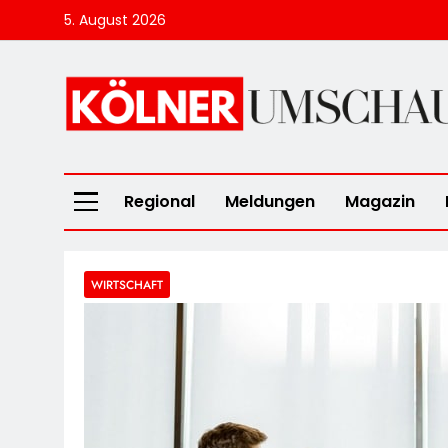
Skip
5. August 2026
to
content
Kölner Umscha
Regional
Meldungen
Magazin
WIRTSCHAFT