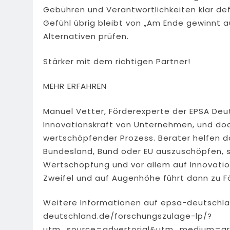
Gebühren und Verantwortlichkeiten klar de
Gefühl übrig bleibt von „Am Ende gewinnt au
Alternativen prüfen.
Stärker mit dem richtigen Partner!
MEHR ERFAHREN
Manuel Vetter, Förderexperte der EPSA Deut
Innovationskraft von Unternehmen, und do
wertschöpfender Prozess. Berater helfen d
Bundesland, Bund oder EU auszuschöpfen, 
Wertschöpfung und vor allem auf Innovatio
Zweifel und auf Augenhöhe führt dann zu För
Weitere Informationen auf epsa-deutschl
deutschland.de/forschungszulage-lp/?
utm_source=advertorial&utm_medium=ar