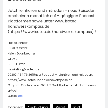
Jetzt reinhören und mitreden – neue Episoden
erscheinen monatlich auf – gängigen Podcast
Plattformen sowie unter www.isotec-
handwerskompass.de
(https://www.isotec.de/handwerkskompass) !
Pressekontakt:
ISOTEC GmbH
Helen Zaunbrecher
Cliev 21
51515 Kürten
marketing@isotec.de
02207 / 84 76 361Unser Podcast – reinhören und mitreden:
https://www.isotec-handwerkskompass.de
Original-Content von: ISOTEC GmbH, übermittelt durch news
aktuell
Quelle:
ots
Tagged:
Ausbildung
Beruf
Bild