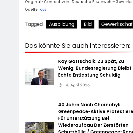
Original-Content von: Deutsche Feuerwehr-Gewerksc
Quelle:
ots
Tagged:
Ausbildung
Bild
Gewerkschaf
Das könnte Sie auch interessieren:
Kay Gottschalk: Zu Spät, Zu
Wenig: Bundesregierung Bleibt
Echte Entlastung Schuldig
14. April 2026
40 Jahre Nach Chornobyl:
Greenpeace-Aktive Protestier
Für Unterstützung Bei
Wiederaufbau Der Zerstörten
Schutzhülle / Greenpeace-Rep