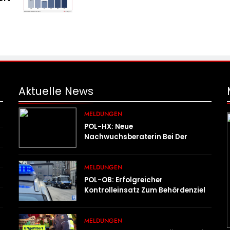
Aktuelle
News
MELDUNGEN
POL-HX: Neue
Nachwuchsberaterin Bei Der
Polizei Höxter
MELDUNGEN
POL-OB: Erfolgreicher
Kontrolleinsatz Zum Behördenziel
„Sichere Innenstadt“
MELDUNGEN