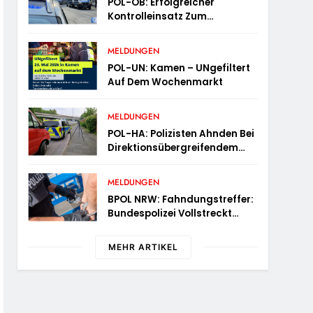
POL-OB: Erfolgreicher
Kontrolleinsatz Zum
Behördenziel „Sichere
Innenstadt“
MELDUNGEN
POL-UN: Kamen – UNgefiltert
Auf Dem Wochenmarkt
MELDUNGEN
POL-HA: Polizisten Ahnden Bei
Direktionsübergreifendem
Kontrolleinsatz Diverse
Verstöße
MELDUNGEN
BPOL NRW: Fahndungstreffer:
Bundespolizei Vollstreckt
Haftbefehle
MEHR ARTIKEL