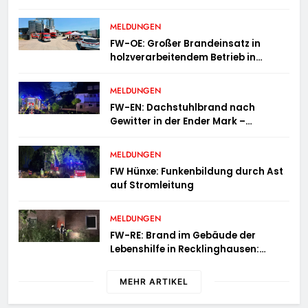
MELDUNGEN
FW-OE: Großer Brandeinsatz in
holzverarbeitendem Betrieb in
Oedingen fordert Einsatzkräfte über
13 Stunden
MELDUNGEN
FW-EN: Dachstuhlbrand nach
Gewitter in der Ender Mark –
Feuerwehr verhindert größere
Brandausbreitung
MELDUNGEN
FW Hünxe: Funkenbildung durch Ast
auf Stromleitung
MELDUNGEN
FW-RE: Brand im Gebäude der
Lebenshilfe in Recklinghausen:
Niemand verletzt
MEHR ARTIKEL