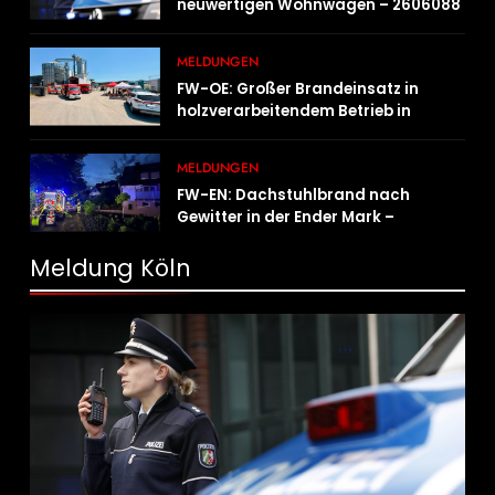
neuwertigen Wohnwagen – 2606088
MELDUNGEN
FW-OE: Großer Brandeinsatz in
holzverarbeitendem Betrieb in
Oedingen fordert Einsatzkräfte über
13 Stunden
MELDUNGEN
FW-EN: Dachstuhlbrand nach
Gewitter in der Ender Mark –
Feuerwehr verhindert größere
Brandausbreitung
Meldung Köln