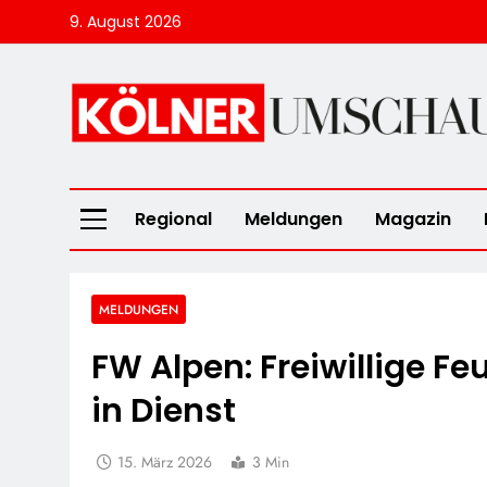
Skip
9. August 2026
to
content
Kölner Umscha
Regional
Meldungen
Magazin
MELDUNGEN
FW Alpen: Freiwillige Fe
in Dienst
15. März 2026
3 Min