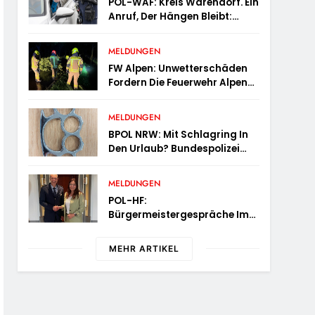
POL-WAF: Kreis Warendorf. Ein
Anruf, Der Hängen Bleibt:
Wenn Die Vergangenheit Einen
17-Jährigen Wieder Einholt
MELDUNGEN
FW Alpen: Unwetterschäden
Fordern Die Feuerwehr Alpen
Zum Tagesstart
MELDUNGEN
BPOL NRW: Mit Schlagring In
Den Urlaub? Bundespolizei
Wird An Sicherheitskontrolle
Fündig
MELDUNGEN
POL-HF:
Bürgermeistergespräche Im
Kreis Herford – Citywache
Erfoglreiches Beispiel Der
MEHR ARTIKEL
Zusammenarbeit In Herford