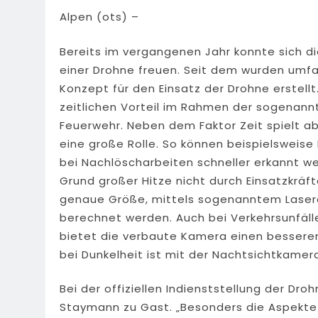
Alpen (ots) –
Bereits im vergangenen Jahr konnte sich di
einer Drohne freuen. Seit dem wurden umfa
Konzept für den Einsatz der Drohne erstellt.
zeitlichen Vorteil im Rahmen der sogenannte
Feuerwehr. Neben dem Faktor Zeit spielt abe
eine große Rolle. So können beispielsweis
bei Nachlöscharbeiten schneller erkannt w
Grund großer Hitze nicht durch Einsatzkrä
genaue Größe, mittels sogenanntem Laserd
berechnet werden. Auch bei Verkehrsunfäl
bietet die verbaute Kamera einen besseren 
bei Dunkelheit ist mit der Nachtsichtkame
Bei der offiziellen Indienststellung der Dr
Staymann zu Gast. „Besonders die Aspekte 