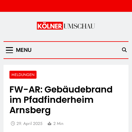
Skip
to
content
Kölner Umschau
MENU
MELDUNGEN
FW-AR: Gebäudebrand
im Pfadfinderheim
Arnsberg
29. April 2025
2 Min