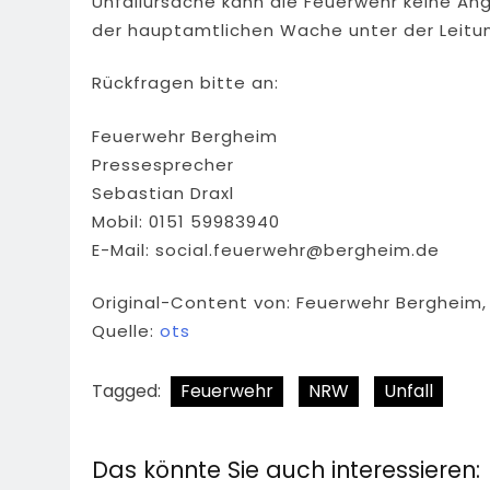
Unfallursache kann die Feuerwehr keine An
der hauptamtlichen Wache unter der Leit
Rückfragen bitte an:
Feuerwehr Bergheim
Pressesprecher
Sebastian Draxl
Mobil: 0151 59983940
E-Mail:
social.feuerwehr@bergheim.de
Original-Content von: Feuerwehr Bergheim, 
Quelle:
ots
Tagged:
Feuerwehr
NRW
Unfall
Das könnte Sie auch interessieren: