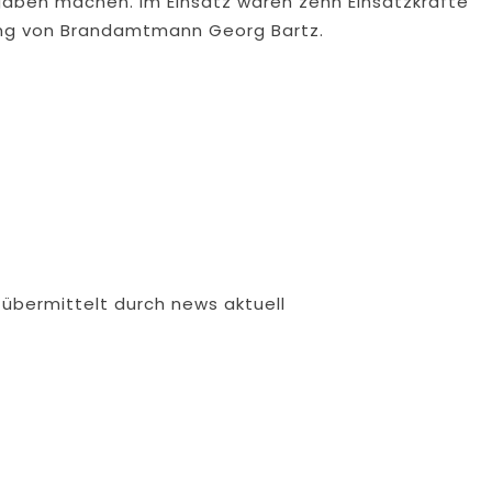
gaben machen. Im Einsatz waren zehn Einsatzkräfte
ung von Brandamtmann Georg Bartz.
übermittelt durch news aktuell