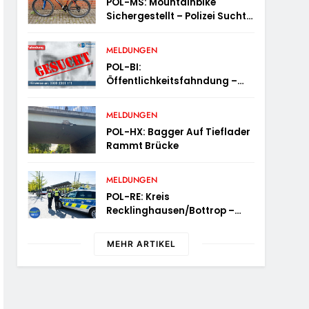
POL-MS: Mountainbike
Sichergestellt – Polizei Sucht
Eigentümer
MELDUNGEN
POL-BI:
Öffentlichkeitsfahndung –
Schnaps-Dieb Gesucht
MELDUNGEN
POL-HX: Bagger Auf Tieflader
Rammt Brücke
MELDUNGEN
POL-RE: Kreis
Recklinghausen/Bottrop –
Mobile Wache Ist Unterwegs –
„PräsenzPlus“
MEHR ARTIKEL