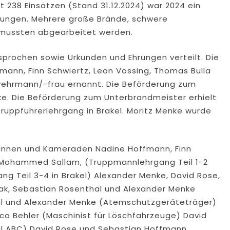
 238 Einsätzen (Stand 31.12.2024) war 2024 ein
erungen. Mehrere große Brände, schwere
e mussten abgearbeitet werden.
prochen sowie Urkunden und Ehrungen verteilt. Die
nn, Finn Schwiertz, Leon Vössing, Thomas Bulla
hrmann/-frau ernannt. Die Beförderung zum
e. Die Beförderung zum Unterbrandmeister erhielt
ruppführerlehrgang in Brakel. Moritz Menke wurde
innen und Kameraden Nadine Hoffmann, Finn
d Mohammed Sallam, (Truppmannlehrgang Teil 1-2
g Teil 3-4 in Brakel) Alexander Menke, David Rose,
jak, Sebastian Rosenthal und Alexander Menke
al und Alexander Menke (Atemschutzgeräteträger)
co Behler (Maschinist für Löschfahrzeuge) David
 ABC) David Rose und Sebastian Hoffmann