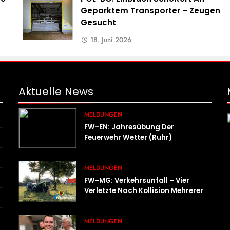
Geparktem Transporter – Zeugen
Gesucht
18. Juni 2026
Aktuelle
News
MELDUNGEN
FW-EN: Jahresübung Der
Feuerwehr Wetter (Ruhr)
Erfolgreich Durchgeführt
MELDUNGEN
FW-MG: Verkehrsunfall – Vier
Verletzte Nach Kollision Mehrerer
Fahrzeuge
MELDUNGEN