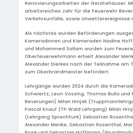
Renovierungsarbeiten der Gerätehäuser. Mit
arbeitsreiches Jahr für die Feuerwehr Bev
Verkehrsunfälle, sowie Unwetterereigniss
Als nächstes wurden Beförderungen ausges
Kameradinnen und Kameraden Nadine Hoffma
und Mohammed Sallam wurden zum Feuerwe
Oberfeuerwehrmann erhielt Alexander Menk
Alexander Dierkes nach der Teilnahme am T
zum Oberbrandmeister befördert.
Lehrgänge wurden 2024 durch die Kamerad
Schwiertz, Leon Vössing, Thomas Bulla un
Beverungen) Milan Hrnjak (Truppmannlehrgan
Pascal Knauf (Th Wald Lehrgang) Milan Hrn
(Lehrgang Sprechfunk) Sebastian Rosenth
Alexander Menke, Sebastian Rosenthal, Mar
Rose und Sebastian Hoffmann (Grundmodul