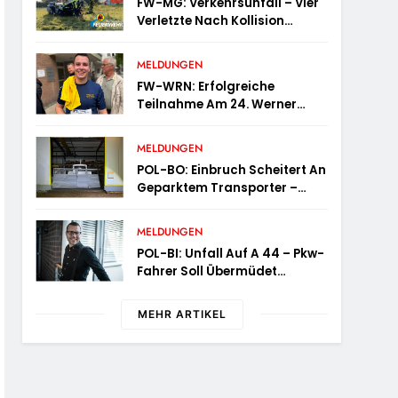
FW-MG: Verkehrsunfall – Vier
Verletzte Nach Kollision
Mehrerer Fahrzeuge
MELDUNGEN
FW-WRN: Erfolgreiche
Teilnahme Am 24. Werner
Volksbank Stadtlauf
MELDUNGEN
POL-BO: Einbruch Scheitert An
Geparktem Transporter –
Zeugen Gesucht
MELDUNGEN
POL-BI: Unfall Auf A 44 – Pkw-
Fahrer Soll Übermüdet
Gewesen Sein
MEHR ARTIKEL