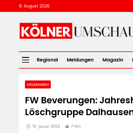
Skip
8. August 2026
to
content
Kölner Umscha
Regional
Meldungen
Magazin
MELDUNGEN
FW Beverungen: Jahre
Löschgruppe Dalhause
18. Januar 2025
7 Min