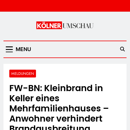
Skip
to
content
Kölner Umschau
MENU
MELDUNGEN
FW-BN: Kleinbrand in
Keller eines
Mehrfamilienhauses –
Anwohner verhindert
Brandausbreitung