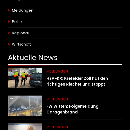
Meldungen
Politik
Regional
Wirtschaft
Aktuelle
News
MELDUNGEN
HZA-KR: Krefelder Zoll hat den
richtigen Riecher und stoppt
mutmaßlich gefälschte Parfüms
MELDUNGEN
FW Witten: Folgemeldung
Garagenbrand
MELDUNGEN