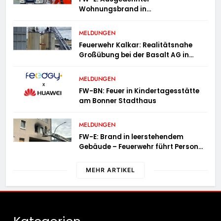
Wohnungsbrand in
Mehrfamilienhaus – 13 Personen
müssen untergebracht werden
MELDUNGEN
Feuerwehr Kalkar: Realitätsnahe
Großübung bei der Basalt AG in
Kalkar fordert zahlreiche
Einsatzkräfte
MELDUNGEN
FW-BN: Feuer in Kindertagesstätte
am Bonner Stadthaus
MELDUNGEN
FW-E: Brand in leerstehendem
Gebäude – Feuerwehr führt Person
ins Freie
MEHR ARTIKEL