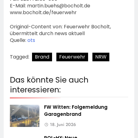
E-Mail:
martin.buehs@bocholt.de
www.bocholt.de/feuerwehr
Original-Content von: Feuerwehr Bocholt,
übermittelt durch news aktuell
Quelle:
ots
Tagged:
Brand
Feuerwehr
NRW
Das könnte Sie auch
interessieren:
FW Witten: Folgemeldung
Garagenbrand
18. Juni 2026
POL-HX: Neue