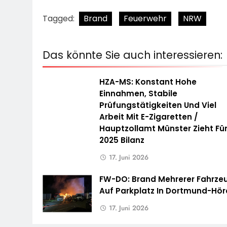
Tagged:
Brand
Feuerwehr
NRW
Das könnte Sie auch interessieren:
HZA-MS: Konstant Hohe
Einnahmen, Stabile
Prüfungstätigkeiten Und Viel
Arbeit Mit E-Zigaretten /
Hauptzollamt Münster Zieht Fü
2025 Bilanz
17. Juni 2026
FW-DO: Brand Mehrerer Fahrze
Auf Parkplatz In Dortmund-Hö
17. Juni 2026