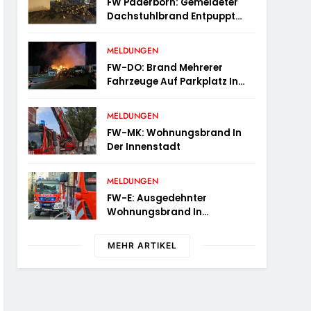
FW Paderborn: Gemeldeter
Für 2025 Bilanz
Dachstuhlbrand Entpuppt
Sich Als Mülltonnenbrand Am
Reismann-Gymnasium
MELDUNGEN
FW-DO: Brand Mehrerer
Fahrzeuge Auf Parkplatz In
Dortmund-Hörde
MELDUNGEN
FW-MK: Wohnungsbrand In
Der Innenstadt
MELDUNGEN
FW-E: Ausgedehnter
Wohnungsbrand In
Mehrfamilienhaus – 13
Personen Müssen
MEHR ARTIKEL
Untergebracht Werden