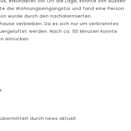
us, erkundetet vor Ort die Lage, konnte von Aussen
nete die Wohnungseingangstür und fand eine Person
rson wurde durch den nachalarmierten
hause verbleiben. Da es sich nur um verbranntes
uergelüftet werden. Nach ca. 50 Minuten konnte
en einrücken.
e
 übermittelt durch news aktuell