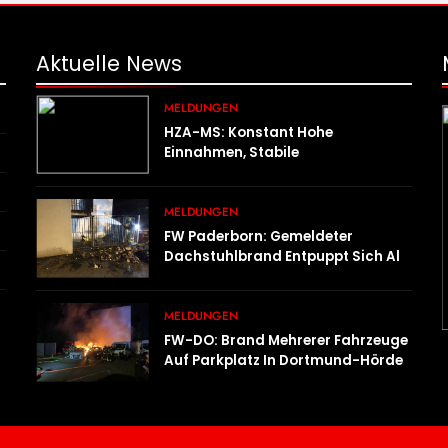
Aktuelle
News
MELDUNGEN
HZA-MS: Konstant Hohe
Einnahmen, Stabile
Prüfungstätigkeiten Und Viel
Arbeit Mit E-Zigaretten /
MELDUNGEN
Hauptzollamt Münster Zieht Für
2025 Bilanz
FW Paderborn: Gemeldeter
Dachstuhlbrand Entpuppt Sich Als
Mülltonnenbrand Am Reismann-
Gymnasium
MELDUNGEN
FW-DO: Brand Mehrerer Fahrzeuge
Auf Parkplatz In Dortmund-Hörde