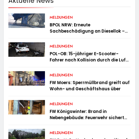
Aktuelle News
MELDUNGEN
BPOL NRW: Erneute
Sachbeschädigung an Diesellok –
Bundespolizei sucht Zeugen
MELDUNGEN
POL-OB: 15-jähriger E-Scooter-
Fahrer nach Kollision durch die Luft
geschleudert – schwer verletzt
MELDUNGEN
FW Moers: Sperrmüllbrand greift auf
Wohn- und Geschäftshaus über
MELDUNGEN
FW Königswinter: Brand in
Nebengebäude: Feuerwehr sichert
angrenzende Wohnhäuser
MELDUNGEN