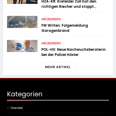
HZA-KR: Krefelder Zoll hat den
richtigen Riecher und stoppt
mutmaßlich gefälschte Parfüms
MELDUNGEN
FW Witten: Folgemeldung
Garagenbrand
MELDUNGEN
POL-HX: Neue Nachwuchsberaterin
bei der Polizei Höxter
MEHR ARTIKEL
Kategorien
Handel