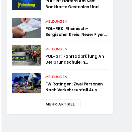
POL-RE: Haltern Am See:
Bankkarte Gestohlen Und
Geld Abgehoben –
Fotofahndung
MELDUNGEN
POL-RBK: Rheinisch-
Bergischer Kreis: Neuer Flyer
Für Ältere Menschen Und Ihre
Angehörigen
MELDUNGEN
POL-GT: Fahrradprüfung An
Der Grundschule In
Langenberg
MELDUNGEN
FW Ratingen: Zwei Personen
Nach Verkehrsunfall Aus
Fahrzeug Befreit
MEHR ARTIKEL