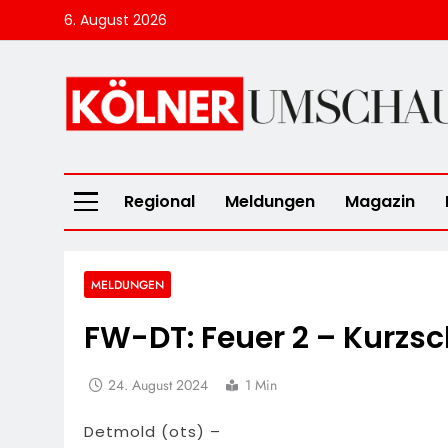
Skip
6. August 2026
to
content
Kölner Umscha
Regional
Meldungen
Magazin
MELDUNGEN
FW-DT: Feuer 2 – Kurzsch
24. August 2024
1 Min
Detmold (ots) –