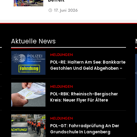
17. Juni 2026
Aktuelle
News
MELDUNGEN
POL-RE: Haltern Am See: Bankkarte
Gestohlen Und Geld Abgehoben –
Fotofahndung
MELDUNGEN
POL-RBK: Rheinisch-Bergischer
Kreis: Neuer Flyer Für Ältere
Menschen Und Ihre Angehörigen
MELDUNGEN
POL-GT: Fahrradprüfung An Der
Grundschule In Langenberg