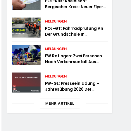
POL-RBK: Rheinisch-
Bergischer Kreis: Neuer Flyer
Für Ältere Menschen Und Ihre
Angehörigen
MELDUNGEN
POL-GT: Fahrradprüfung An
Der Grundschule In
Langenberg
MELDUNGEN
FW Ratingen: Zwei Personen
Nach Verkehrsunfall Aus
Fahrzeug Befreit
MELDUNGEN
FW-GL: Presseeinladung –
Jahresübung 2026 Der
Feuerwehr Bergisch Gladbach
Am 20.06.2026
MEHR ARTIKEL