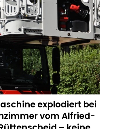
aschine explodiert bei
enzimmer vom Alfried-
üttenscheid – keine