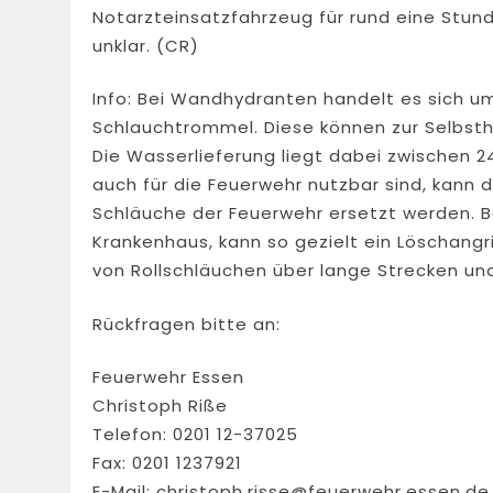
Notarzteinsatzfahrzeug für rund eine Stund
unklar. (CR)
Info: Bei Wandhydranten handelt es sich u
Schlauchtrommel. Diese können zur Selbsthi
Die Wasserlieferung liegt dabei zwischen 2
auch für die Feuerwehr nutzbar sind, kann
Schläuche der Feuerwehr ersetzt werden. B
Krankenhaus, kann so gezielt ein Löschan
von Rollschläuchen über lange Strecken un
Rückfragen bitte an:
Feuerwehr Essen
Christoph Riße
Telefon: 0201 12-37025
Fax: 0201 1237921
E-Mail:
christoph.risse@feuerwehr.essen.de