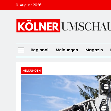
Skip
6. August 2026
to
content
Kölner Umscha
Regional
Meldungen
Magazin
MELDUNGEN