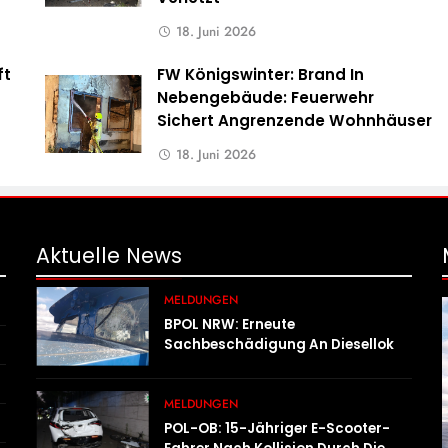
18. Juni 2026
ft
FW Königswinter: Brand In
s
Nebengebäude: Feuerwehr
Sichert Angrenzende Wohnhäuser
18. Juni 2026
Aktuelle
News
MELDUNGEN
BPOL NRW: Erneute
Sachbeschädigung An Diesellok –
Bundespolizei Sucht Zeugen
MELDUNGEN
POL-OB: 15-Jähriger E-Scooter-