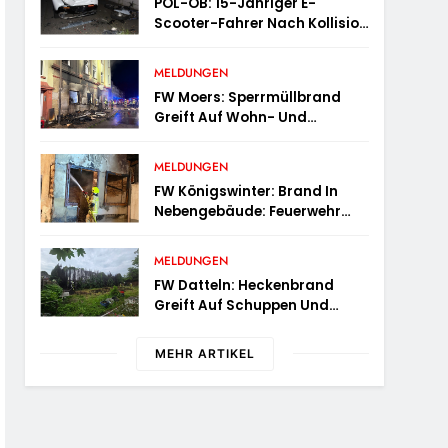
POL-OB: 15-Jähriger E-
Scooter-Fahrer Nach Kollision
Durch Die Luft Geschleudert –
Schwer Verletzt
MELDUNGEN
FW Moers: Sperrmüllbrand
Greift Auf Wohn- Und
Geschäftshaus Über
MELDUNGEN
FW Königswinter: Brand In
Nebengebäude: Feuerwehr
Sichert Angrenzende
Wohnhäuser
MELDUNGEN
FW Datteln: Heckenbrand
Greift Auf Schuppen Und
Wohngebäude Über
MEHR ARTIKEL